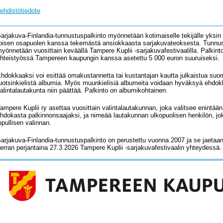
ehdistötiedote
arjakuva-Finlandia-tunnustuspalkinto myönnetään kotimaiselle tekijälle yksin
oisen osapuolen kanssa tekemästä ansiokkaasta sarjakuvateoksesta. Tunnus
yönnetään vuosittain keväällä Tampere Kuplii -sarjakuvafestivaalilla. Palki
hteistyössä Tampereen kaupungin kanssa asetettu 5 000 euron suuruiseksi.
hdokkaaksi voi esittää omakustannetta tai kustantajan kautta julkaistua suom
uotsinkielistä albumia. Myös muunkielisiä albumeita voidaan hyväksyä ehdok
alintalautakunta niin päättää. Palkinto on albumikohtainen.
ampere Kuplii ry asettaa vuosittain valintalautakunnan, joka valitsee enint
hdokasta palkinnonsaajaksi, ja nimeää lautakunnan ulkopuolisen henkilön, jok
opullisen valinnan.
arjakuva-Finlandia-tunnustuspalkinto on perustettu vuonna 2007 ja se jaetaa
erran perjantaina 27.3.2026 Tampere Kuplii -sarjakuvafestivaalin yhteydessä.