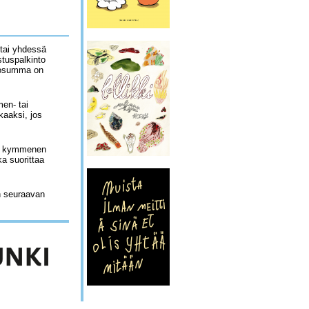
 tai yhdessä
tuspalkinto
ntosumma on
en- tai
kaaksi, jos
ään kymmenen
a suorittaa
n seuraavan