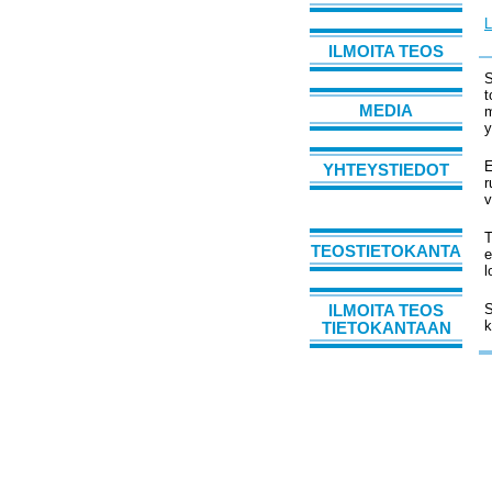
L
ILMOITA TEOS
S
t
MEDIA
m
y
E
YHTEYSTIEDOT
r
v
T
TEOSTIETOKANTA
e
l
S
ILMOITA TEOS
k
TIETOKANTAAN