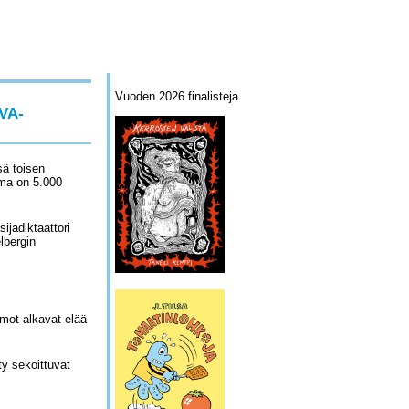
Vuoden 2026 finalisteja
VA-
sä toisen
ma on 5.000
ijadiktaattori
lbergin
mot alkavat elää
ty sekoittuvat