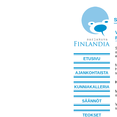
S
S
o
e
ETUSIVU
N
H
AJANKOHTAISTA
s
H
KUNNIAKALLERIA
M
o
SÄÄNNÖT
V
s
TEOKSET