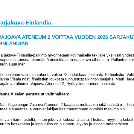
arjakuva-Finlandia
VAJOAVA ATENEUM 2 VOITTAA VUODEN 2026 SARJAKU
FINLANDIAN
arjakuva-Finlandia-palkinto myönnetään kotimaiselle tekijälle yksin tai yhdes
sapuolen kanssa tekemästä ansiokkaasta sarjakuva-albumista. Palkintosum
uron suuruinen.
elihenkinen valintalautakunta valitsi 73 ehdokkaan joukosta 10 finalistia. Valits
anna Visala nosti finalistien joukosta tunnustuspalkinnon saajaksi Matti Hage
arjakuva-albumin Vajoava Ateneum 2, Hyödyllisen taiteen puolesta .
anna Visalan perustelut valinnalleen:
atti Hagelbergin Vajoava Ateneum 2 kaappaa mukaansa eikä päästä irti. Hah
maa elämäänsä ja vetävät lukijan käsittämättömän outoihin maailmoihin.
oi vain hämmästellä, miten joku voi keksiä tällaista. Historia, myytit ja keksit
urutta keskenään ja lopputulos on hulvaton, älykäs ja aidosti omaperäinen.