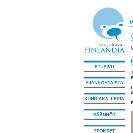
V
V
ETUSIVU
J
K
AJANKOHTAISTA
L
j
KUNNIAKALLERIA
K
SÄÄNNÖT
TEOKSET