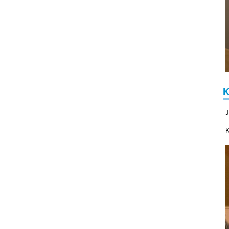
K
J
K