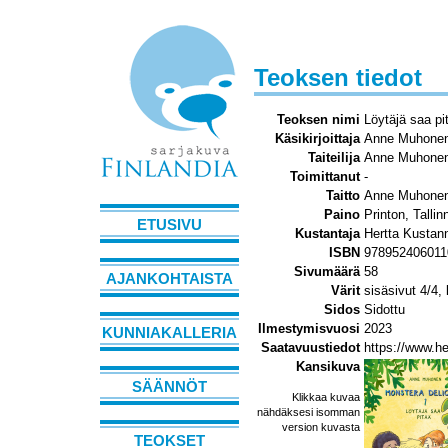
Teoksen tiedot
Teoksen nimi
Löytäjä saa pi
Käsikirjoittaja
Anne Muhone
Taiteilija
Anne Muhone
Toimittanut
-
Taitto
Anne Muhone
Paino
Printon, Tallin
ETUSIVU
Kustantaja
Hertta Kustan
ISBN
978952406011
Sivumäärä
58
AJANKOHTAISTA
Värit
sisäsivut 4/4,
Sidos
Sidottu
Ilmestymisvuosi
2023
KUNNIAKALLERIA
Saatavuustiedot
https://www.he
Kansikuva
SÄÄNNÖT
Klikkaa kuvaa
nähdäksesi isomman
version kuvasta
TEOKSET