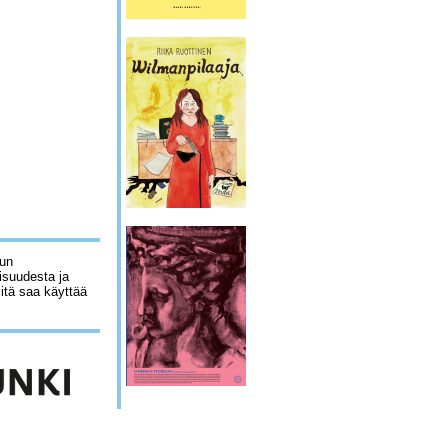
lun
isuudesta ja
sitä saa käyttää