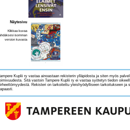
Näytesivu
Klikkaa kuvaa
ähdäksesi isomman
version kuvasta
ampere Kuplii ry vastaa ainoastaan rekisterin ylläpidosta ja siten myös palve
oimivuudesta. Sitä vastoin Tampere Kuplii ry ei vastaa syötetyn tiedon oikeell
irheettömyydestä. Rekisteri on tarkoitettu yleishyödylliseen tarkoitukseen ja 
apaasti.