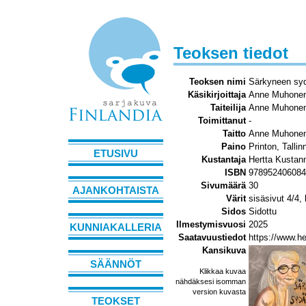
Teoksen tiedot
Teoksen nimi
Särkyneen syd
Käsikirjoittaja
Anne Muhone
Taiteilija
Anne Muhone
Toimittanut
-
Taitto
Anne Muhone
Paino
Printon, Tallin
ETUSIVU
Kustantaja
Hertta Kustan
ISBN
978952406084
Sivumäärä
30
AJANKOHTAISTA
Värit
sisäsivut 4/4,
Sidos
Sidottu
Ilmestymisvuosi
2025
KUNNIAKALLERIA
Saatavuustiedot
https://www.h
Kansikuva
SÄÄNNÖT
Klikkaa kuvaa
nähdäksesi isomman
version kuvasta
TEOKSET