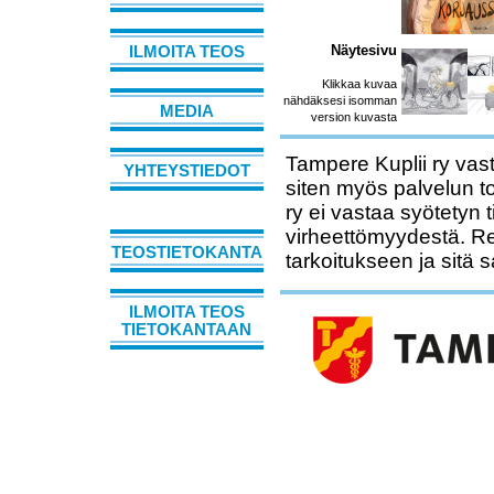
Näytesivu
ILMOITA TEOS
Klikkaa kuvaa
nähdäksesi isomman
MEDIA
version kuvasta
Tampere Kuplii ry vast
YHTEYSTIEDOT
siten myös palvelun t
ry ei vastaa syötetyn 
virheettömyydestä. Rek
TEOSTIETOKANTA
tarkoitukseen ja sitä 
ILMOITA TEOS
TIETOKANTAAN