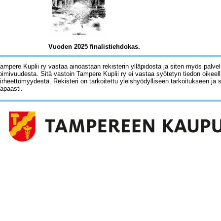
Vuoden 2025 finalistiehdokas.
ampere Kuplii ry vastaa ainoastaan rekisterin ylläpidosta ja siten myös palve
oimivuudesta. Sitä vastoin Tampere Kuplii ry ei vastaa syötetyn tiedon oikeell
irheettömyydestä. Rekisteri on tarkoitettu yleishyödylliseen tarkoitukseen ja 
apaasti.