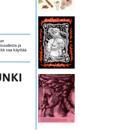
lun
isuudesta ja
sitä saa käyttää