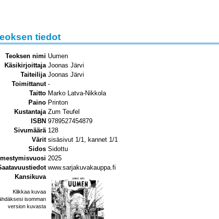
eoksen tiedot
Teoksen nimi
Uumen
Käsikirjoittaja
Joonas Järvi
Taiteilija
Joonas Järvi
Toimittanut
-
Taitto
Marko Latva-Nikkola
Paino
Printon
Kustantaja
Zum Teufel
ISBN
9789527454879
Sivumäärä
128
Värit
sisäsivut 1/1, kannet 1/1
Sidos
Sidottu
lmestymisvuosi
2025
Saatavuustiedot
www.sarjakuvakauppa.fi
Kansikuva
Klikkaa kuvaa
ähdäksesi isomman
version kuvasta