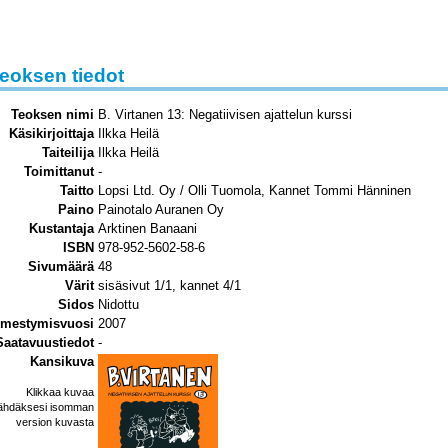
eoksen tiedot
Teoksen nimi
B. Virtanen 13: Negatiivisen ajattelun kurssi
Käsikirjoittaja
Ilkka Heilä
Taiteilija
Ilkka Heilä
Toimittanut
-
Taitto
Lopsi Ltd. Oy / Olli Tuomola, Kannet Tommi Hänninen
Paino
Painotalo Auranen Oy
Kustantaja
Arktinen Banaani
ISBN
978-952-5602-58-6
Sivumäärä
48
Värit
sisäsivut 1/1, kannet 4/1
Sidos
Nidottu
lmestymisvuosi
2007
Saatavuustiedot
-
Kansikuva
Klikkaa kuvaa
ähdäksesi isomman
version kuvasta