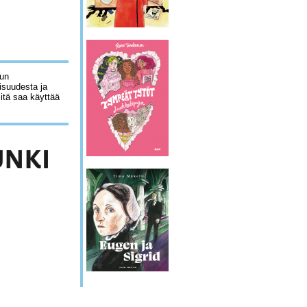
lun
isuudesta ja
sitä saa käyttää