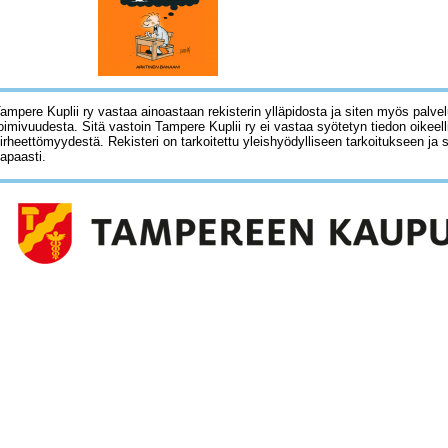
ampere Kuplii ry vastaa ainoastaan rekisterin ylläpidosta ja siten myös palve
oimivuudesta. Sitä vastoin Tampere Kuplii ry ei vastaa syötetyn tiedon oikeell
irheettömyydestä. Rekisteri on tarkoitettu yleishyödylliseen tarkoitukseen ja 
apaasti.