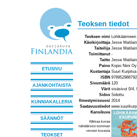
Teoksen tiedot
Teoksen nimi
Lohikäärmeen
Käsikirjoittaja
Jesse Matilai
Taiteilija
Jesse Matilai
Toimittanut
-
Taitto
Jesse Matilai
Paino
Kopio Niini Oy
ETUSIVU
Kustantaja
Suuri Kurpitsa
ISBN
978952988792
Sivumäärä
120
AJANKOHTAISTA
Värit
sisäsivut 0/4,
Sidos
Sidottu
Ilmestymisvuosi
2014
KUNNIAKALLERIA
Saatavuustiedot
www.suurikurpi
Kansikuva
SÄÄNNÖT
Klikkaa kuvaa
nähdäksesi isomman
version kuvasta
TEOKSET