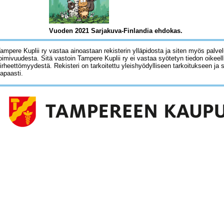
Vuoden 2021 Sarjakuva-Finlandia ehdokas.
ampere Kuplii ry vastaa ainoastaan rekisterin ylläpidosta ja siten myös palve
oimivuudesta. Sitä vastoin Tampere Kuplii ry ei vastaa syötetyn tiedon oikeell
irheettömyydestä. Rekisteri on tarkoitettu yleishyödylliseen tarkoitukseen ja 
apaasti.