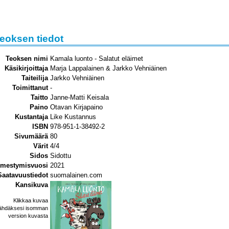
eoksen tiedot
Teoksen nimi
Kamala luonto - Salatut eläimet
Käsikirjoittaja
Marja Lappalainen & Jarkko Vehniäinen
Taiteilija
Jarkko Vehniäinen
Toimittanut
-
Taitto
Janne-Matti Keisala
Paino
Otavan Kirjapaino
Kustantaja
Like Kustannus
ISBN
978-951-1-38492-2
Sivumäärä
80
Värit
4/4
Sidos
Sidottu
lmestymisvuosi
2021
Saatavuustiedot
suomalainen.com
Kansikuva
Klikkaa kuvaa
ähdäksesi isomman
version kuvasta