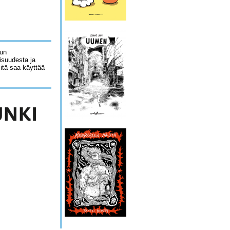
lun
isuudesta ja
sitä saa käyttää