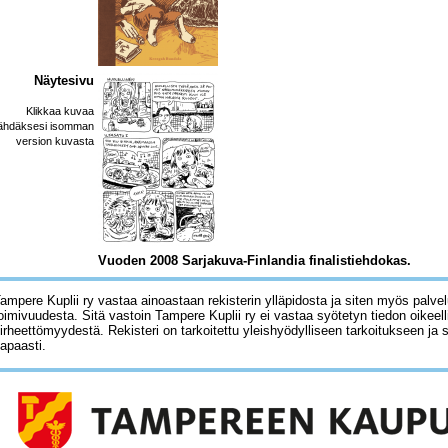
Näytesivu
Klikkaa kuvaa
ähdäksesi isomman
version kuvasta
Vuoden 2008 Sarjakuva-Finlandia finalistiehdokas.
ampere Kuplii ry vastaa ainoastaan rekisterin ylläpidosta ja siten myös palve
oimivuudesta. Sitä vastoin Tampere Kuplii ry ei vastaa syötetyn tiedon oikeell
irheettömyydestä. Rekisteri on tarkoitettu yleishyödylliseen tarkoitukseen ja 
apaasti.