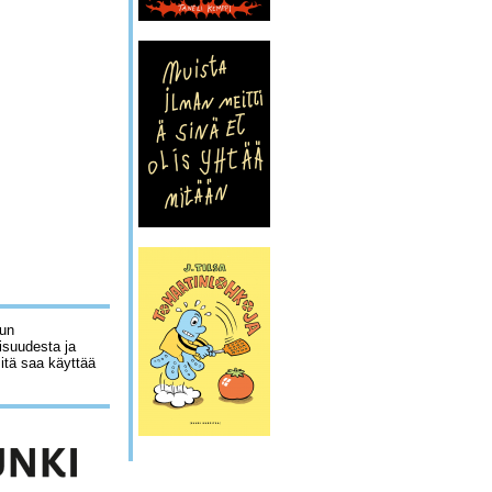
lun
isuudesta ja
sitä saa käyttää