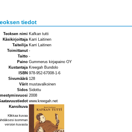
eoksen tiedot
Teoksen nimi
Kafkan tutti
Käsikirjoittaja
Karri Laitinen
Taiteilija
Karri Laitinen
Toimittanut
-
Taitto
-
Paino
Gummerus kirjapaino OY
Kustantaja
Kreegah Bundolo
ISBN
978-952-67008-1-6
Sivumäärä
128
Värit
mustavalkoinen
Sidos
Sidottu
lmestymisvuosi
2008
Saatavuustiedot
www.kreegah.net
Kansikuva
Klikkaa kuvaa
ähdäksesi isomman
version kuvasta