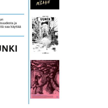
lun
isuudesta ja
sitä saa käyttää