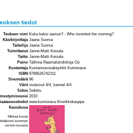
eoksen tiedot
Teoksen nimi
Kuka keksi aamun? - Who invented the morning?
Käsikirjoittaja
Jaana Suorsa
Taiteilija
Jaana Suorsa
Toimittanut
Janne-Matti Keisala
Taitto
Janne-Matti Keisala
Paino
Tallinna Raamatutrükikoja Oü
Kustantaja
Kustannusosakeyhtiö Kumiorava
ISBN
9789526742311
Sivumäärä
96
Värit
sisäsivut 4/4, kannet 4/4
Sidos
Sidottu
lmestymisvuosi
2010
Saatavuustiedot
www.kumiorava.fi/verkkokauppa
Kansikuva
Klikkaa kuvaa
ähdäksesi isomman
version kuvasta