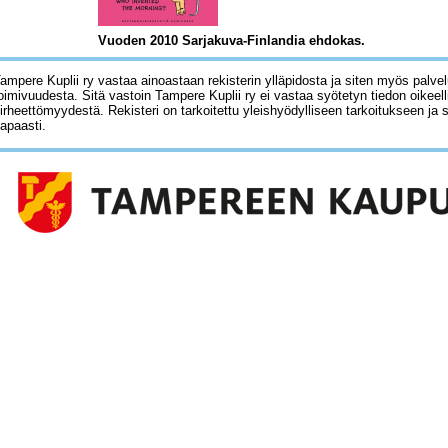
Vuoden 2010 Sarjakuva-Finlandia ehdokas.
ampere Kuplii ry vastaa ainoastaan rekisterin ylläpidosta ja siten myös palve
oimivuudesta. Sitä vastoin Tampere Kuplii ry ei vastaa syötetyn tiedon oikeell
irheettömyydestä. Rekisteri on tarkoitettu yleishyödylliseen tarkoitukseen ja 
apaasti.