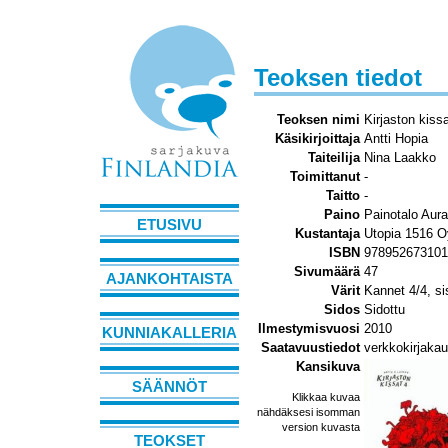
Teoksen tiedot
Teoksen nimi
Kirjaston kiss
Käsikirjoittaja
Antti Hopia
Taiteilija
Nina Laakko
Toimittanut
-
Taitto
-
Paino
Painotalo Aur
ETUSIVU
Kustantaja
Utopia 1516 O
ISBN
978952673101
Sivumäärä
47
AJANKOHTAISTA
Värit
Kannet 4/4, si
Sidos
Sidottu
Ilmestymisvuosi
2010
KUNNIAKALLERIA
Saatavuustiedot
verkkokirjakau
Kansikuva
SÄÄNNÖT
Klikkaa kuvaa
nähdäksesi isomman
version kuvasta
TEOKSET