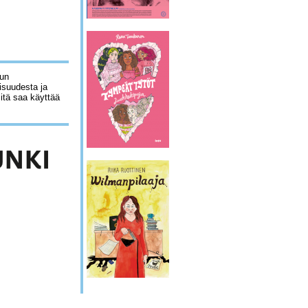
lun
isuudesta ja
sitä saa käyttää