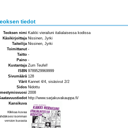
eoksen tiedot
Teoksen nimi
Kaikki vierailuni italialaisessa kodissa
Käsikirjoittaja
Nissinen, Jyrki
Taiteilija
Nissinen, Jyrki
Toimittanut
-
Taitto
-
Paino
-
Kustantaja
Zum Teufel!
ISBN
9789529969999
Sivumäärä
128
Värit
Kannet 4/4, sisäsivut 2/2
Sidos
Nidottu
lmestymisvuosi
2008
Saatavuustiedot
http://www.sarjakuvakauppa.fi/
Kansikuva
Klikkaa kuvaa
ähdäksesi isomman
version kuvasta