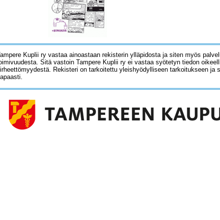
ampere Kuplii ry vastaa ainoastaan rekisterin ylläpidosta ja siten myös palve
oimivuudesta. Sitä vastoin Tampere Kuplii ry ei vastaa syötetyn tiedon oikeell
irheettömyydestä. Rekisteri on tarkoitettu yleishyödylliseen tarkoitukseen ja 
apaasti.