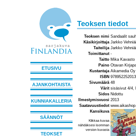
Teoksen tiedot
Teoksen nimi
Sandaalit sau
Käsikirjoittaja
Jarkko Vehniä
Taiteilija
Jarkko Vehniä
Toimittanut
-
Taitto
Mika Kavasto 
Paino
Otavan Kirjap
ETUSIVU
Kustantaja
Aikamedia Oy
ISBN
978952252013
Sivumäärä
48
AJANKOHTAISTA
Värit
sisäsivut 4/4,
Sidos
Nidottu
Ilmestymisvuosi
2013
KUNNIAKALLERIA
Saatavuustiedot
www.aikashop.
Kansikuva
SÄÄNNÖT
Klikkaa kuvaa
nähdäksesi isomman
version kuvasta
TEOKSET