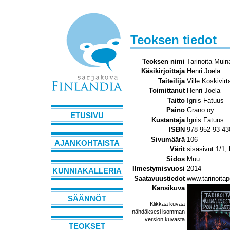
Teoksen tiedot
Teoksen nimi
Tarinoita Muin
Käsikirjoittaja
Henri Joela
Taiteilija
Ville Koskivirt
Toimittanut
Henri Joela
Taitto
Ignis Fatuus
Paino
Grano oy
ETUSIVU
Kustantaja
Ignis Fatuus
ISBN
978-952-93-43
Sivumäärä
106
AJANKOHTAISTA
Värit
sisäsivut 1/1,
Sidos
Muu
Ilmestymisvuosi
2014
KUNNIAKALLERIA
Saatavuustiedot
www.tarinoita
Kansikuva
SÄÄNNÖT
Klikkaa kuvaa
nähdäksesi isomman
version kuvasta
TEOKSET