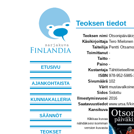
Teoksen tiedot
Teoksen nimi
Otsonipäiväkir
Käsikirjoittaja
Tero Mielonen
Taiteilija
Pentti Otsamo
Toimittanut
-
Taitto
-
Paino
-
ETUSIVU
Kustantaja
Tähtitieteellin
ISBN
978-952-5985-
Sivumäärä
102
AJANKOHTAISTA
Värit
mustavalkoinen
Sidos
Sidottu
Ilmestymisvuosi
2016
KUNNIAKALLERIA
Saatavuustiedot
www.ursa.fi/ki
Kansikuva
SÄÄNNÖT
Klikkaa kuvaa
nähdäksesi isomman
version kuvasta
TEOKSET