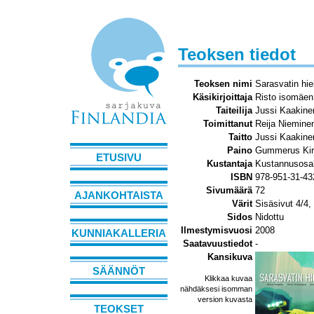
Teoksen tiedot
Teoksen nimi
Sarasvatin hi
Käsikirjoittaja
Risto isomäen 
Taiteilija
Jussi Kaakine
Toimittanut
Reija Niemine
Taitto
Jussi Kaakine
Paino
Gummerus Kir
ETUSIVU
Kustantaja
Kustannusosa
ISBN
978-951-31-43
Sivumäärä
72
AJANKOHTAISTA
Värit
Sisäsivut 4/4,
Sidos
Nidottu
Ilmestymisvuosi
2008
KUNNIAKALLERIA
Saatavuustiedot
-
Kansikuva
SÄÄNNÖT
Klikkaa kuvaa
nähdäksesi isomman
version kuvasta
TEOKSET