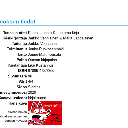
eoksen tiedot
Teoksen nimi
Kamala luonto Ketun oma kirja
Käsikirjoittaja
Jarkko Vehniäinen & Marja Lappalainen
Taiteilija
Jarkko Vehniäinen
Toimittanut
Jouko Ruokosenmäki
Taitto
Janne-Matti Keisala
Paino
Otavan kirjapaino
Kustantaja
Like Kustannus
ISBN
9789511349044
Sivumäärä
96
Värit
4/4
Sidos
Sidottu
lmestymisvuosi
2020
Saatavuustiedot
kirjakaupat
Kansikuva
Klikkaa kuvaa
ähdäksesi isomman
version kuvasta