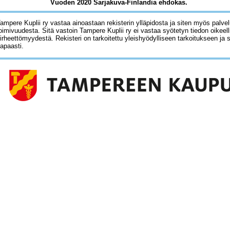
Vuoden 2020 Sarjakuva-Finlandia ehdokas.
ampere Kuplii ry vastaa ainoastaan rekisterin ylläpidosta ja siten myös palve
oimivuudesta. Sitä vastoin Tampere Kuplii ry ei vastaa syötetyn tiedon oikeell
irheettömyydestä. Rekisteri on tarkoitettu yleishyödylliseen tarkoitukseen ja 
apaasti.