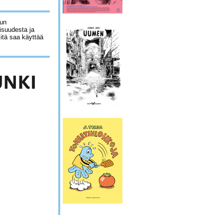
lun
isuudesta ja
sitä saa käyttää