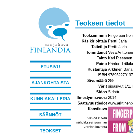
Teoksen tiedot
Teoksen nimi
Fingerpori fro
Käsikirjoittaja
Pertti Jarla
Taiteilija
Pertti Jarla
Toimittanut
Vesa Anttonen
Taitto
Kari Rissanen
Paino
Printon Trükik
ETUSIVU
Kustantaja
Arktinen Bana
ISBN
978952270137
Sivumäärä
288
AJANKOHTAISTA
Värit
sisäsivut 1/1,
Sidos
Sidottu
Ilmestymisvuosi
2014
KUNNIAKALLERIA
Saatavuustiedot
www.arktinenba
Kansikuva
SÄÄNNÖT
Klikkaa kuvaa
nähdäksesi isomman
version kuvasta
TEOKSET