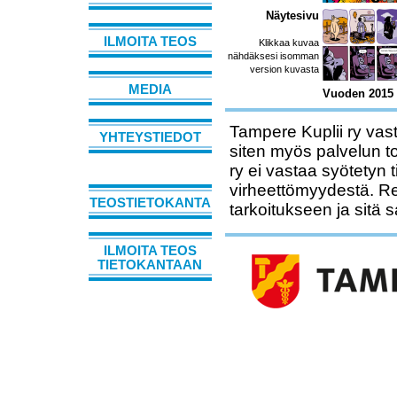
Näytesivu
ILMOITA TEOS
Klikkaa kuvaa
nähdäksesi isomman
version kuvasta
MEDIA
Vuoden 2015 f
Tampere Kuplii ry vast
YHTEYSTIEDOT
siten myös palvelun t
ry ei vastaa syötetyn 
virheettömyydestä. Rek
TEOSTIETOKANTA
tarkoitukseen ja sitä 
ILMOITA TEOS
TIETOKANTAAN