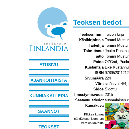
Teoksen tiedot
Teoksen nimi
Toivon kirja
Käsikirjoittaja
Tommi Mustur
Taiteilija
Tommi Mustur
Toimittanut
Jouko Ruokos
Taitto
Tommi Mustur
Paino
OZGraf, Puola
ETUSIVU
Kustantaja
Like Kustann
ISBN
978952011212
Sivumäärä
224
AJANKOHTAISTA
Värit
sisäsivut 4/4,
Sidos
Sidottu
Ilmestymisvuosi
2015
KUNNIAKALLERIA
Saatavuustiedot
suomalainen.
Kansikuva
SÄÄNNÖT
Klikkaa kuvaa
nähdäksesi isomman
version kuvasta
TEOKSET