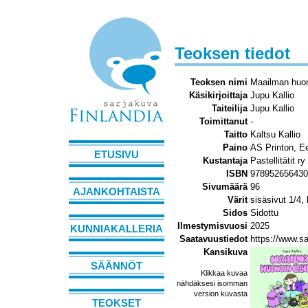
Teoksen tiedot
Teoksen nimi
Maailman huon
Käsikirjoittaja
Jupu Kallio
Taiteilija
Jupu Kallio
Toimittanut
-
Taitto
Kaltsu Kallio
Paino
AS Printon, Ee
ETUSIVU
Kustantaja
Pastellitätit ry
ISBN
978952656430
Sivumäärä
96
AJANKOHTAISTA
Värit
sisäsivut 1/4,
Sidos
Sidottu
Ilmestymisvuosi
2025
KUNNIAKALLERIA
Saatavuustiedot
https://www.sa
Kansikuva
SÄÄNNÖT
Klikkaa kuvaa
nähdäksesi isomman
version kuvasta
TEOKSET