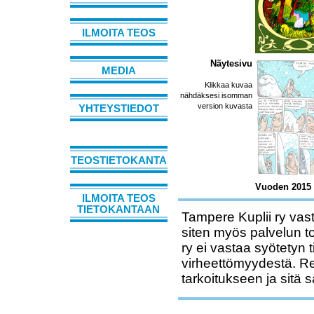
ILMOITA TEOS
Näytesivu
MEDIA
Klikkaa kuvaa
nähdäksesi isomman
version kuvasta
YHTEYSTIEDOT
TEOSTIETOKANTA
Vuoden 2015 S
ILMOITA TEOS
TIETOKANTAAN
Tampere Kuplii ry vast
siten myös palvelun t
ry ei vastaa syötetyn 
virheettömyydestä. Rek
tarkoitukseen ja sitä 