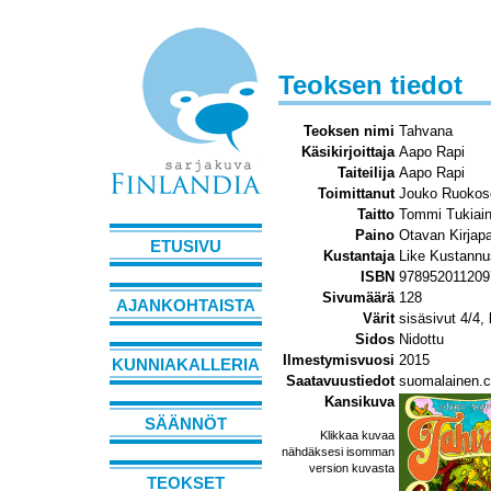
Teoksen tiedot
Teoksen nimi
Tahvana
Käsikirjoittaja
Aapo Rapi
Taiteilija
Aapo Rapi
Toimittanut
Jouko Ruokos
Taitto
Tommi Tukiai
Paino
Otavan Kirjap
ETUSIVU
Kustantaja
Like Kustann
ISBN
978952011209
Sivumäärä
128
AJANKOHTAISTA
Värit
sisäsivut 4/4,
Sidos
Nidottu
Ilmestymisvuosi
2015
KUNNIAKALLERIA
Saatavuustiedot
suomalainen.
Kansikuva
SÄÄNNÖT
Klikkaa kuvaa
nähdäksesi isomman
version kuvasta
TEOKSET