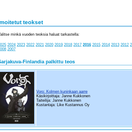
lmoitetut teokset
alitse minkä vuoden teoksia haluat tarkastella:
025
2024
2023
2022
2021
2020
2019
2018
2017
2016
2015
2014
2013
2012
2
008
2007
Sarjakuva-Finlandia palkittu teos
Voro: Kolmen kuninkaan aarre
Käsikirjoittaja: Janne Kukkonen
Taiteilija: Janne Kukkonen
Kustantaja: Like Kustannus Oy