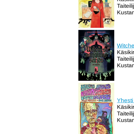
Taiteil
Kustan
Witche
Käsiki
Taitei
Kusta
Yhesti
Käsikir
Taiteil
Kustan