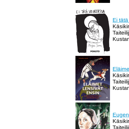
Ei tätä
Käsiki
Taitei
Kusta
Eläime
Käsiki
Taitei
Kusta
Eugen 
Käsiki
Taitei