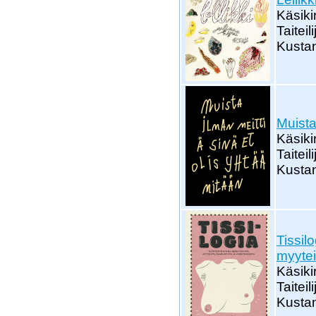
Käsikir
Taiteil
Kusta
Muista
Käsiki
Taitei
Kustan
Tissilo
myytei
Käsikir
Taiteil
Kusta