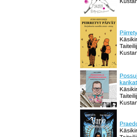
Kusta
Piirre
Käsiki
Taitei
Kustan
Possuj
karika
Käsikir
Taiteil
Kustan
Praedo
Käsikir