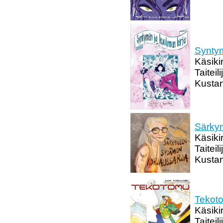
Syntym
Käsiki
Taitei
Kustan
Särky
Käsiki
Taitei
Kustan
Tekot
Käsikir
Taiteil