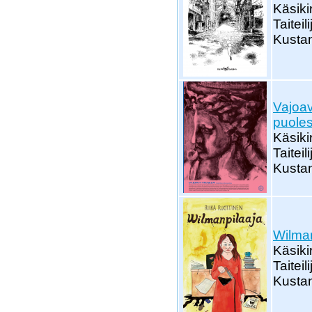
Käsiki
Taiteil
Kustan
Vajoav
puoles
Käsiki
Taiteil
Kustan
Wilman
Käsikir
Taiteil
Kustan