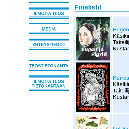
Finalistit
ILMOITA TEOS
Eugen 
MEDIA
Käsiki
Taitei
YHTEYSTIEDOT
Kustan
TEOSTIETOKANTA
Kerros
ILMOITA TEOS
Käsiki
TIETOKANTAAN
Taiteil
Kustan
Lellikk