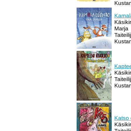
Kustan
Kamala
Käsiki
Marja
Taitei
Kustan
Kaptee
Käsiki
Taiteil
Kusta
Katso 
Käsiki
Taitei