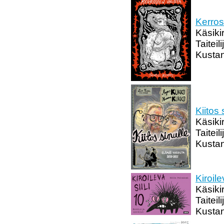
Kerros
Käsiki
Taiteil
Kustan
Kiitos 
Käsiki
Taitei
Kustan
Kiroile
Käsikir
Taiteil
Kustan