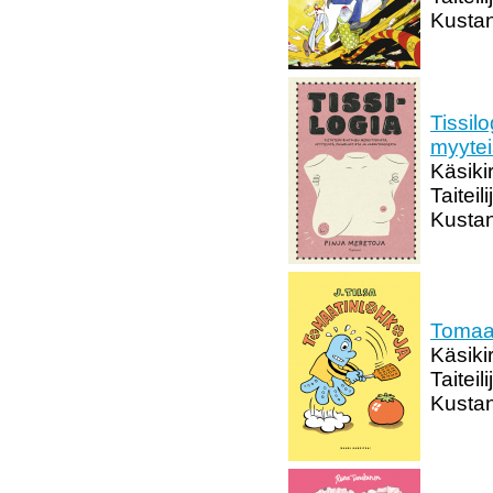
Kustan
Tissilo
myytei
Käsikir
Taiteil
Kustan
Tomaat
Käsikir
Taiteili
Kustan