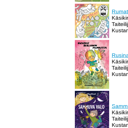
Rumat
Käsiki
Taitei
Kustan
Rusina
Käsikir
Taiteil
Kustan
Sammu
Käsikir
Taiteil
Kusta