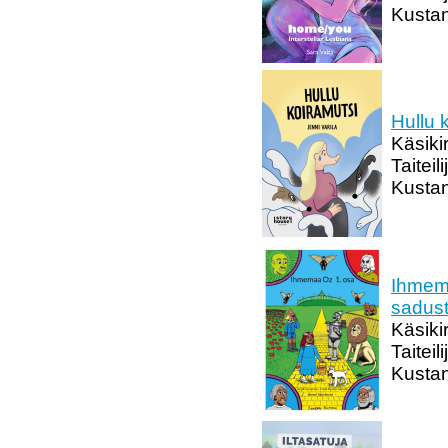
Kusta
Hullu 
Käsikir
Taiteil
Kustan
Ihmema
sadus
Käsikir
Taiteil
Kustan