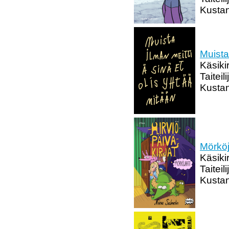
Kustan
Muista
Käsiki
Taitei
Kustan
Mörköj
Käsikir
Taiteil
Kustan