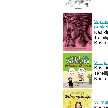
Vajoav
puoles
Käsikir
Taiteil
Kustan
Viivi 
Käsiki
Taiteil
Kustan
Wilman
Käsikir