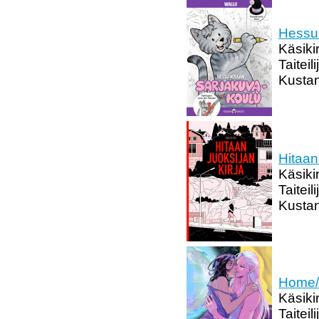
Hessu-
Käsikir
Taiteili
Kustan
Hitaan 
Käsikir
Taiteil
Kustan
Home/Y
Käsikir
Taiteil