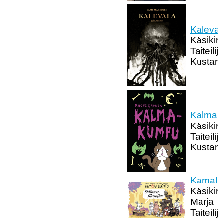
Kaleva
Käsiki
Taitei
Kustan
Kalma
Käsiki
Taitei
Kustan
Kamala
Käsiki
Marja
Taitei