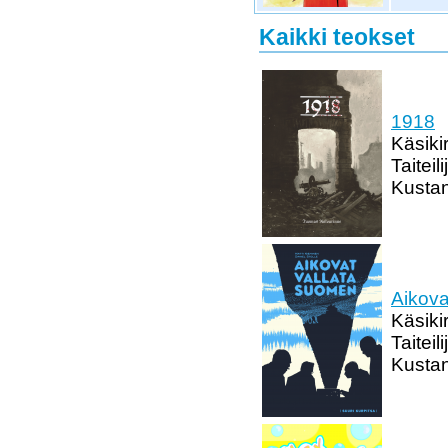
Kaikki teokset
1918
Käsiki
Taitei
Kustan
Aikova
Käsikir
Taiteil
Kustan