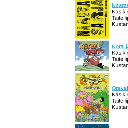
Naaras
Käsikir
Taiteil
Kustan
Nörtti 
Käsiki
Taitei
Kustan
Oraval
Käsikir
Taiteil
Kustan