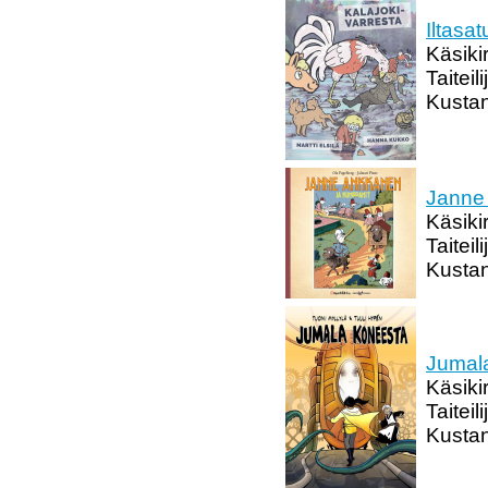
Iltasa
Käsikir
Taitei
Kustan
Janne
Käsiki
Taiteil
Kustan
Jumal
Käsikir
Taiteil
Kustan