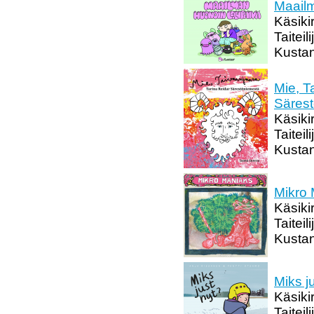
Maailm
Käsikir
Taiteil
Kustant
Mie, T
Säres
Käsiki
Taitei
Kustan
Mikro
Käsikir
Taiteil
Kustan
Miks j
Käsiki
Taitei