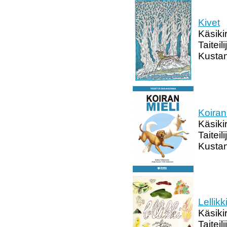
Kivet
Käsiki
Taiteil
Kustan
Koiran
Käsiki
Taiteil
Kustan
Lellikk
Käsikir
Taiteil