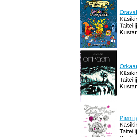
Oraval
Käsikir
Taiteil
Kustan
Orkaa
Käsikir
Taiteil
Kustan
Pieni 
Käsikir
Taiteil