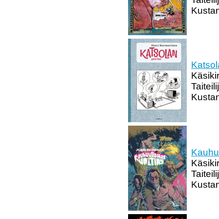
Kustan
Katsol
Käsikir
Taiteil
Kustan
Kauhuv
Käsikir
Taiteil
Kustan