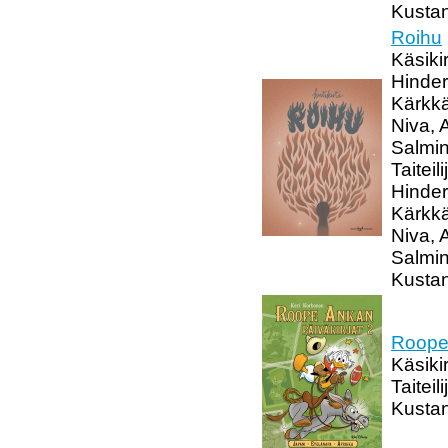
Kustan
Roihu
Käsiki
Hinder
Kärkkä
Niva, 
Salmin
Taitei
Hinder
Kärkkä
Niva, 
Salmin
Kustan
Roope 
Käsiki
Taiteil
Kustan