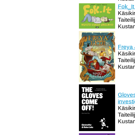
Fok_It
Käsiki
Taitei
Kustan
Freya 
Käsiki
Taitei
Kusta
Gloves
invest
Käsikir
Taiteil
Kustan