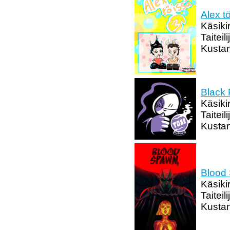
Alex t
Käsikir
Taiteil
Kusta
Black 
Käsikir
Taiteil
Kustan
Blood
Käsiki
Taitei
Kustan