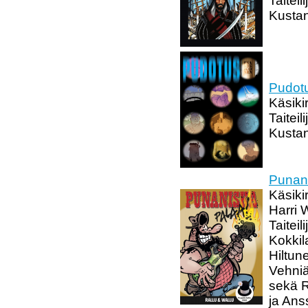
Taiteil
Kustan
Pudot
Käsiki
Taitei
Kusta
Punani
Käsikir
Harri 
Taiteil
Kokkil
Hiltun
Vehniä
sekä R
ja Ans