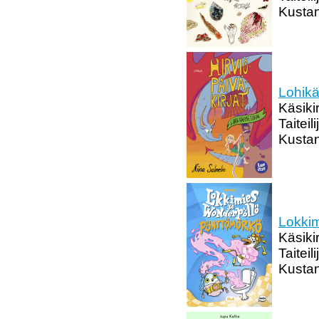
Kusta
Lohikä
Käsikir
Taiteil
Kustan
Lokkim
Käsikir
Taiteil
Kustan