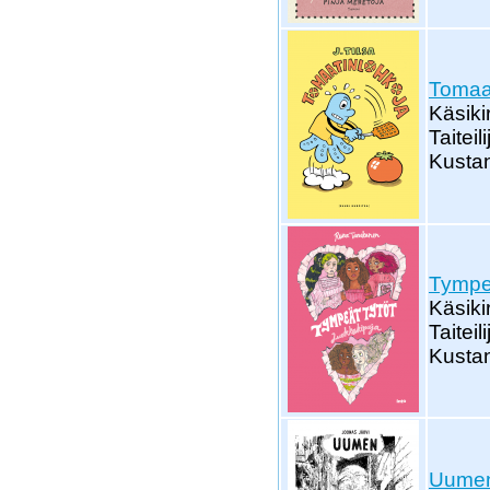
Tomaa
Käsikir
Taiteili
Kustan
Tympeä
Käsiki
Taitei
Kustan
Uume