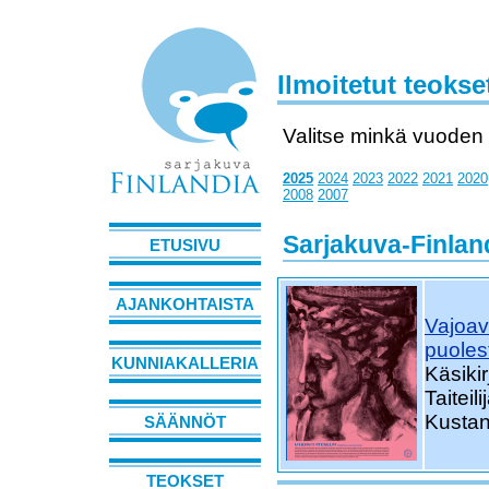
Ilmoitetut teokse
Valitse minkä vuoden t
2025
2024
2023
2022
2021
2020
2008
2007
Sarjakuva-Finland
ETUSIVU
AJANKOHTAISTA
Vajoav
puoles
KUNNIAKALLERIA
Käsikir
Taiteil
Kustan
SÄÄNNÖT
TEOKSET