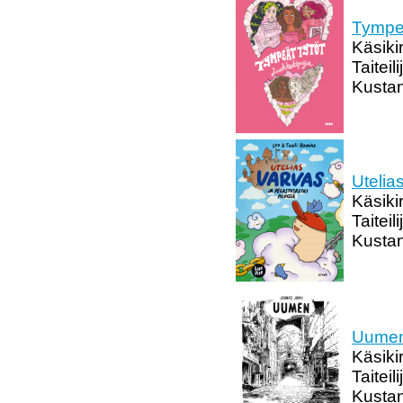
Tympeä
Käsiki
Taitei
Kustan
Utelia
Käsiki
Taitei
Kustan
Uume
Käsikir
Taiteil
Kustan